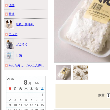
漬物
醤油
塩糀、醤油糀
こうじ
どぶろく
甘酒
かぶら寿し、だいこん寿し
数量