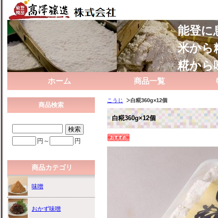
能登に
米から
糀から
ホーム
商品一覧
こうじ
白糀360g×12個
商品検索
白糀360g×12個
円～
円
商品カテゴリ
味噌
おかず味噌